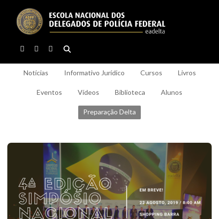
Notícias
Informativo Jurídico
Cursos
Livros
Eventos
Vídeos
Biblioteca
Alunos
Preparação Delta